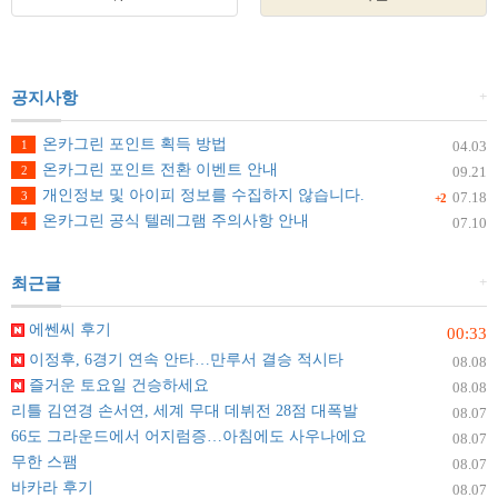
+
공지사항
온카그린 포인트 획득 방법
1
04.03
온카그린 포인트 전환 이벤트 안내
2
09.21
개인정보 및 아이피 정보를 수집하지 않습니다.
3
07.18
+2
온카그린 공식 텔레그램 주의사항 안내
4
07.10
+
최근글
에쎈씨 후기
00:33
이정후, 6경기 연속 안타…만루서 결승 적시타
08.08
즐거운 토요일 건승하세요
08.08
리틀 김연경 손서연, 세계 무대 데뷔전 28점 대폭발
08.07
66도 그라운드에서 어지럼증…아침에도 사우나에요
08.07
무한 스팸
08.07
바카라 후기
08.07