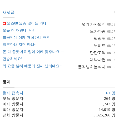
+
새댓글
오즈88 요즘 많이들 가네
쉽게가자쉽게
08.08
오늘 참 재밌네 ㅎㅎ
노가다중
08.07
불금인데 어케 휴식하냐 ㅋㅋ
팔랑귀
08.07
일본한태 지면 안돼~
노비드
08.07
돈 다 꼴앗네요 일야 어케 맞추나요 ㅠ
만만고액
08.05
건승하세요!
대박사컨
08.05
와 요즘 날씨 때문에 진짜 난리네요~
품격넘치는식사
08.05
통계
현재 접속자
61 명
오늘 방문자
264 명
어제 방문자
1,743 명
최대 방문자
14,019 명
전체 방문자
3,325,266 명