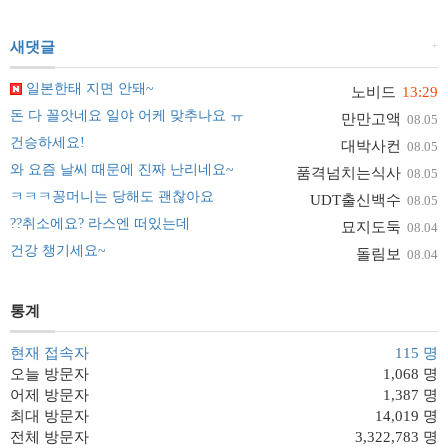
+
새댓글
일본한태 지면 안돼~
노비드
13:29
돈 다 꼴앗네요 일야 어케 맞추나요 ㅠ
만만고액
08.05
건승하세요!
대박사컨
08.05
와 요즘 날씨 때문에 진짜 난리네요~
품격넘치는식사
08.05
ㅋㅋㅋ꽁머니는 당해도 괜찮아요
UDT출신백수
08.05
??취소에요? 라스엔 떠있는데
묘지도둑
08.04
건강 챙기세요~
돌림보
08.04
통계
현재 접속자
115 명
오늘 방문자
1,068 명
어제 방문자
1,387 명
최대 방문자
14,019 명
전체 방문자
3,322,783 명