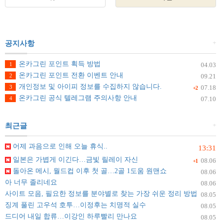
+
공지사항
온카그린 포인트 획득 방법
1
04.03
온카그린 포인트 전환 이벤트 안내
2
09.21
개인정보 및 아이피 정보를 수집하지 않습니다.
3
07.18
+2
온카그린 공식 텔레그램 주의사항 안내
4
07.10
+
최근글
어제 과음으로 인해 오늘 휴식..
13:31
일본은 가볍게 이긴다…금빛 릴레이 자신
08.06
+1
돌아온 메시, 월드컵 이후 첫 골…2골 1도움 원맨쇼
08.06
아 너무 졸리네요
08.06
사이트 모음, 필요한 정보를 분야별로 찾는 가장 쉬운 정리 방법
08.05
징계 풀린 고우석 호투…이정후는 치명적 실수
08.05
드디어 내일 합류…이강인 하루빨리 만나요
08.05