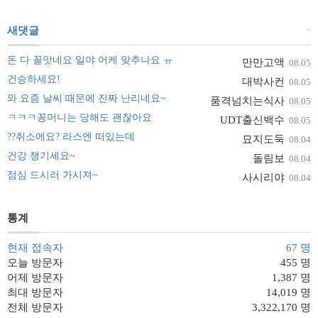
+
새댓글
돈 다 꼴앗네요 일야 어케 맞추나요 ㅠ
만만고액
08.05
건승하세요!
대박사컨
08.05
와 요즘 날씨 때문에 진짜 난리네요~
품격넘치는식사
08.05
ㅋㅋㅋ꽁머니는 당해도 괜찮아요
UDT출신백수
08.05
??취소에요? 라스엔 떠있는데
묘지도둑
08.04
건강 챙기세요~
돌림보
08.04
점심 드시러 가시져~
사시리야
08.04
통계
현재 접속자
67 명
오늘 방문자
455 명
어제 방문자
1,387 명
최대 방문자
14,019 명
전체 방문자
3,322,170 명