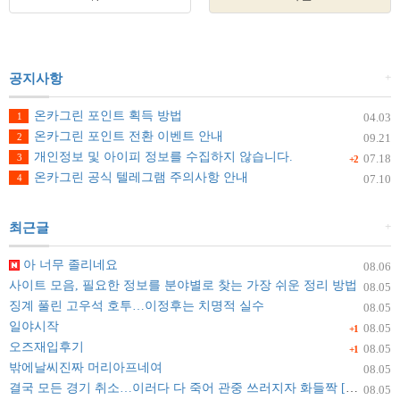
+
공지사항
온카그린 포인트 획득 방법
1
04.03
온카그린 포인트 전환 이벤트 안내
2
09.21
개인정보 및 아이피 정보를 수집하지 않습니다.
3
07.18
+2
온카그린 공식 텔레그램 주의사항 안내
4
07.10
+
최근글
아 너무 졸리네요
08.06
사이트 모음, 필요한 정보를 분야별로 찾는 가장 쉬운 정리 방법
08.05
징계 풀린 고우석 호투…이정후는 치명적 실수
08.05
일야시작
08.05
+1
오즈재입후기
08.05
+1
밖에날씨진짜 머리아프네여
08.05
결국 모든 경기 취소…이러다 다 죽어 관중 쓰러지자 화들짝 [자막뉴스]
08.05