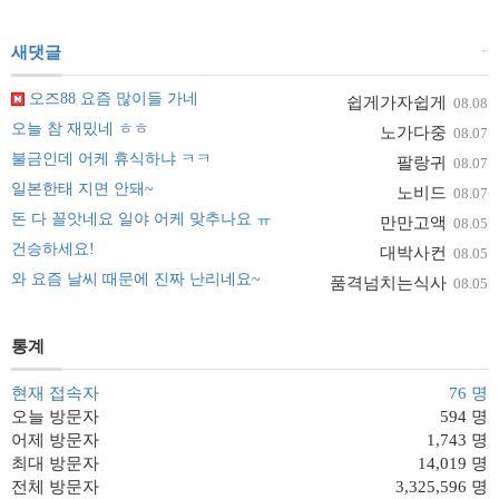
+
새댓글
오즈88 요즘 많이들 가네
쉽게가자쉽게
08.08
오늘 참 재밌네 ㅎㅎ
노가다중
08.07
불금인데 어케 휴식하냐 ㅋㅋ
팔랑귀
08.07
일본한태 지면 안돼~
노비드
08.07
돈 다 꼴앗네요 일야 어케 맞추나요 ㅠ
만만고액
08.05
건승하세요!
대박사컨
08.05
와 요즘 날씨 때문에 진짜 난리네요~
품격넘치는식사
08.05
통계
현재 접속자
76 명
오늘 방문자
594 명
어제 방문자
1,743 명
최대 방문자
14,019 명
전체 방문자
3,325,596 명