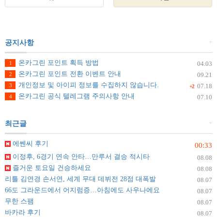
+
공지사항
온카그린 포인트 획득 방법
1
04.03
온카그린 포인트 전환 이벤트 안내
2
09.21
개인정보 및 아이피 정보를 수집하지 않습니다.
3
07.18
+2
온카그린 공식 텔레그램 주의사항 안내
4
07.10
+
최근글
에쎈씨 후기
00:33
이정후, 6경기 연속 안타…만루서 결승 적시타
08.08
즐거운 토요일 건승하세요
08.08
리틀 김연경 손서연, 세계 무대 데뷔전 28점 대폭발
08.07
66도 그라운드에서 어지럼증…아침에도 사우나에요
08.07
무한 스팸
08.07
바카라 후기
08.07