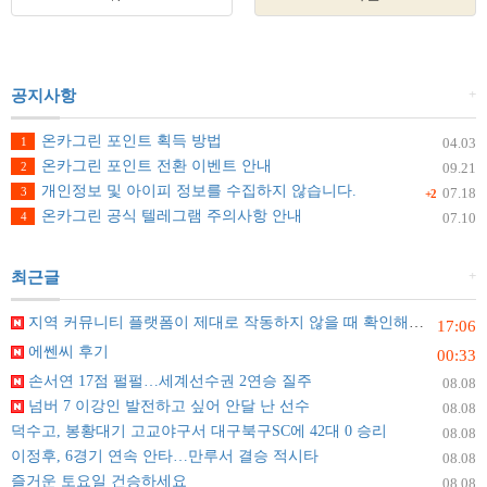
+
공지사항
온카그린 포인트 획득 방법
1
04.03
온카그린 포인트 전환 이벤트 안내
2
09.21
개인정보 및 아이피 정보를 수집하지 않습니다.
3
07.18
+2
온카그린 공식 텔레그램 주의사항 안내
4
07.10
+
최근글
지역 커뮤니티 플랫폼이 제대로 작동하지 않을 때 확인해야 할 것들
17:06
에쎈씨 후기
00:33
손서연 17점 펄펄…세계선수권 2연승 질주
08.08
넘버 7 이강인 발전하고 싶어 안달 난 선수
08.08
덕수고, 봉황대기 고교야구서 대구북구SC에 42대 0 승리
08.08
이정후, 6경기 연속 안타…만루서 결승 적시타
08.08
즐거운 토요일 건승하세요
08.08