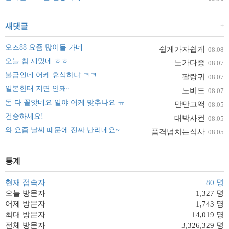
+
새댓글
오즈88 요즘 많이들 가네
쉽게가자쉽게
08.08
오늘 참 재밌네 ㅎㅎ
노가다중
08.07
불금인데 어케 휴식하냐 ㅋㅋ
팔랑귀
08.07
일본한태 지면 안돼~
노비드
08.07
돈 다 꼴앗네요 일야 어케 맞추나요 ㅠ
만만고액
08.05
건승하세요!
대박사컨
08.05
와 요즘 날씨 때문에 진짜 난리네요~
품격넘치는식사
08.05
통계
현재 접속자
80 명
오늘 방문자
1,327 명
어제 방문자
1,743 명
최대 방문자
14,019 명
전체 방문자
3,326,329 명