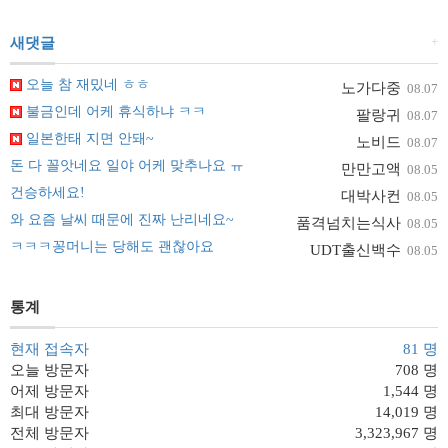
+
새댓글
오늘 참 재밌네 ㅎㅎ
노가다중
08.07
불금인데 어케 휴식하냐 ㅋㅋ
팔랑귀
08.07
일본한태 지면 안돼~
노비드
08.07
돈 다 꼴앗네요 일야 어케 맞추나요 ㅠ
만만고액
08.05
건승하세요!
대박사컨
08.05
와 요즘 날씨 때문에 진짜 난리네요~
품격넘치는식사
08.05
ㅋㅋㅋ꽁머니는 당해도 괜찮아요
UDT출신백수
08.05
통계
현재 접속자
81 명
오늘 방문자
708 명
어제 방문자
1,544 명
최대 방문자
14,019 명
전체 방문자
3,323,967 명