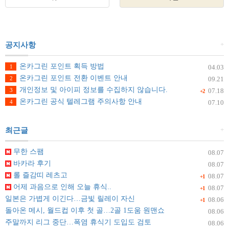
+
공지사항
온카그린 포인트 획득 방법
1
04.03
온카그린 포인트 전환 이벤트 안내
2
09.21
개인정보 및 아이피 정보를 수집하지 않습니다.
3
07.18
+2
온카그린 공식 텔레그램 주의사항 안내
4
07.10
+
최근글
무한 스팸
08.07
바카라 후기
08.07
롤 즐감띠 레츠고
08.07
+1
어제 과음으로 인해 오늘 휴식..
08.07
+1
일본은 가볍게 이긴다…금빛 릴레이 자신
08.06
+1
돌아온 메시, 월드컵 이후 첫 골…2골 1도움 원맨쇼
08.06
주말까지 리그 중단…폭염 휴식기 도입도 검토
08.06