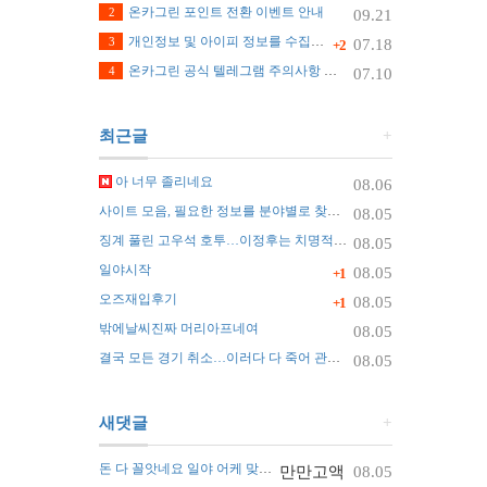
온카그린 포인트 전환 이벤트 안내
2
09.21
개인정보 및 아이피 정보를 수집하지 않습니다.
3
07.18
+2
온카그린 공식 텔레그램 주의사항 안내
4
07.10
최근글
+
아 너무 졸리네요
08.06
사이트 모음, 필요한 정보를 분야별로 찾는 가장 쉬운 정리 방법
08.05
징계 풀린 고우석 호투…이정후는 치명적 실수
08.05
일야시작
08.05
+1
오즈재입후기
08.05
+1
밖에날씨진짜 머리아프네여
08.05
결국 모든 경기 취소…이러다 다 죽어 관중 쓰러지자 화들짝 [자막뉴스]
08.05
새댓글
+
돈 다 꼴앗네요 일야 어케 맞추나요 ㅠ
만만고액
08.05