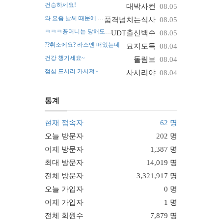
건승하세요!
대박사컨
08.05
와 요즘 날씨 때문에 진짜 난리네요~
품격넘치는식사
08.05
ㅋㅋㅋ꽁머니는 당해도 괜찮아요
UDT출신백수
08.05
??취소에요? 라스엔 떠있는데
묘지도둑
08.04
건강 챙기세요~
돌림보
08.04
점심 드시러 가시져~
사시리야
08.04
통계
현재 접속자
62 명
오늘 방문자
202 명
어제 방문자
1,387 명
최대 방문자
14,019 명
전체 방문자
3,321,917 명
오늘 가입자
0 명
어제 가입자
1 명
전체 회원수
7,879 명