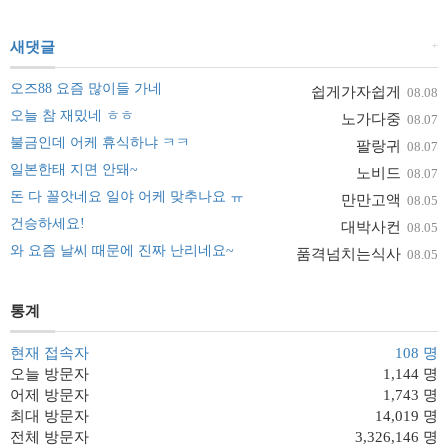
+
새댓글
오즈88 요즘 많이들 가네
쉽게가자쉽게
08.08
오늘 참 재밌네 ㅎㅎ
노가다중
08.07
불금인데 어케 휴식하냐 ㅋㅋ
팔랑귀
08.07
일본한태 지면 안돼~
노비드
08.07
돈 다 꼴앗네요 일야 어케 맞추나요 ㅠ
만만고액
08.05
건승하세요!
대박사컨
08.05
와 요즘 날씨 때문에 진짜 난리네요~
품격넘치는식사
08.05
통계
현재 접속자
108 명
오늘 방문자
1,144 명
어제 방문자
1,743 명
최대 방문자
14,019 명
전체 방문자
3,326,146 명