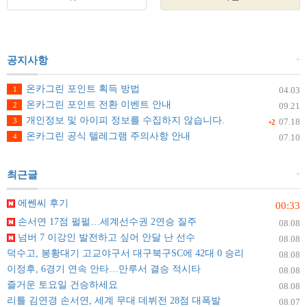
+
공지사항
온카그린 포인트 획득 방법
1
04.03
온카그린 포인트 전환 이벤트 안내
2
09.21
개인정보 및 아이피 정보를 수집하지 않습니다.
3
07.18
+2
온카그린 공식 텔레그램 주의사항 안내
4
07.10
+
최근글
에쎈씨 후기
00:33
손서연 17점 펄펄…세계선수권 2연승 질주
08.08
넘버 7 이강인 발전하고 싶어 안달 난 선수
08.08
덕수고, 봉황대기 고교야구서 대구북구SC에 42대 0 승리
08.08
이정후, 6경기 연속 안타…만루서 결승 적시타
08.08
즐거운 토요일 건승하세요
08.08
리틀 김연경 손서연, 세계 무대 데뷔전 28점 대폭발
08.07