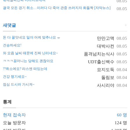
밖에날씨진짜 머리아프네여
08.05
결국 모든 경기 취소…이러다 다 죽어 관중 쓰러지자 화들짝 [자막뉴스]
08.05
새댓글
+
돈 다 꼴앗네요 일야 어케 맞추나요 ㅠ
만만고액
08.05
건승하세요!
대박사컨
08.05
와 요즘 날씨 때문에 진짜 난리네요~
품격넘치는식사
08.05
ㅋㅋㅋ꽁머니는 당해도 괜찮아요
UDT출신백수
08.05
??취소에요? 라스엔 떠있는데
묘지도둑
08.04
건강 챙기세요~
돌림보
08.04
점심 드시러 가시져~
사시리야
08.04
통계
현재 접속자
60 명
오늘 방문자
124 명