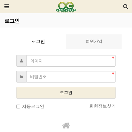
로그인
로그인
회원가입
로그인
회원정보찾기
자동로그인