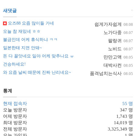
+
새댓글
오즈88 요즘 많이들 가네
쉽게가자쉽게
08.08
오늘 참 재밌네 ㅎㅎ
노가다중
08.07
불금인데 어케 휴식하냐 ㅋㅋ
팔랑귀
08.07
일본한태 지면 안돼~
노비드
08.07
돈 다 꼴앗네요 일야 어케 맞추나요 ㅠ
만만고액
08.05
건승하세요!
대박사컨
08.05
와 요즘 날씨 때문에 진짜 난리네요~
품격넘치는식사
08.05
통계
현재 접속자
55 명
오늘 방문자
347 명
어제 방문자
1,743 명
최대 방문자
14,019 명
전체 방문자
3,325,349 명
오늘 가입자
1 명