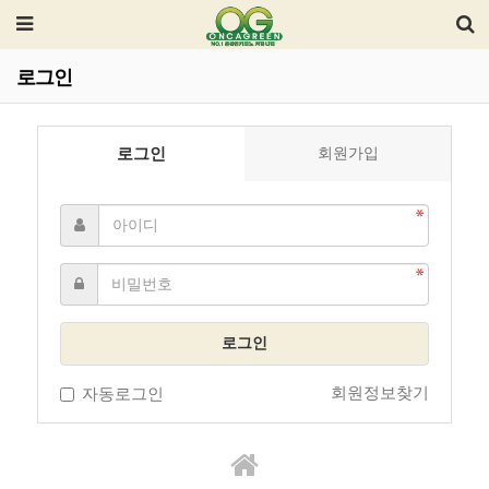
로그인
로그인
회원가입
로그인
회원정보찾기
자동로그인