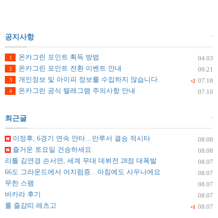
+
공지사항
온카그린 포인트 획득 방법
1
04.03
온카그린 포인트 전환 이벤트 안내
2
09.21
개인정보 및 아이피 정보를 수집하지 않습니다.
3
07.18
+2
온카그린 공식 텔레그램 주의사항 안내
4
07.10
+
최근글
이정후, 6경기 연속 안타…만루서 결승 적시타
08.08
즐거운 토요일 건승하세요
08.08
리틀 김연경 손서연, 세계 무대 데뷔전 28점 대폭발
08.07
66도 그라운드에서 어지럼증…아침에도 사우나에요
08.07
무한 스팸
08.07
바카라 후기
08.07
롤 즐감띠 레츠고
08.07
+1