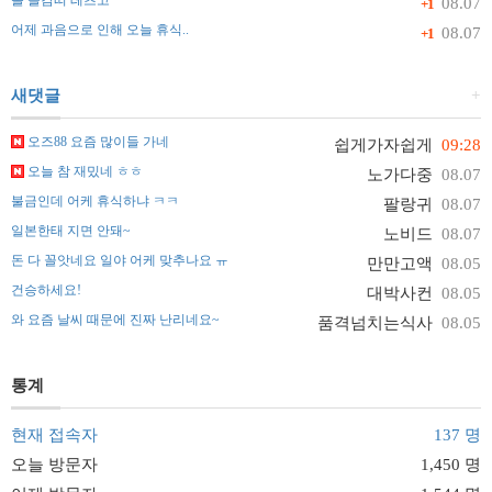
롤 즐감띠 레츠고
08.07
+1
어제 과음으로 인해 오늘 휴식..
08.07
+1
새댓글
+
오즈88 요즘 많이들 가네
쉽게가자쉽게
09:28
오늘 참 재밌네 ㅎㅎ
노가다중
08.07
불금인데 어케 휴식하냐 ㅋㅋ
팔랑귀
08.07
일본한태 지면 안돼~
노비드
08.07
돈 다 꼴앗네요 일야 어케 맞추나요 ㅠ
만만고액
08.05
건승하세요!
대박사컨
08.05
와 요즘 날씨 때문에 진짜 난리네요~
품격넘치는식사
08.05
통계
현재 접속자
137 명
오늘 방문자
1,450 명