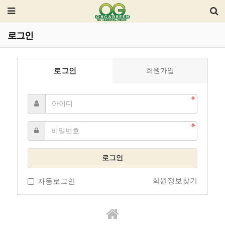
로그인
로그인
회원가입
로그인
회원정보찾기
자동로그인