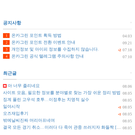
+
공지사항
온카그린 포인트 획득 방법
1
04.03
온카그린 포인트 전환 이벤트 안내
2
09.21
개인정보 및 아이피 정보를 수집하지 않습니다.
3
07.18
+2
온카그린 공식 텔레그램 주의사항 안내
4
07.10
+
최근글
아 너무 졸리네요
08.06
사이트 모음, 필요한 정보를 분야별로 찾는 가장 쉬운 정리 방법
08.05
징계 풀린 고우석 호투…이정후는 치명적 실수
08.05
일야시작
08.05
+1
오즈재입후기
08.05
+1
밖에날씨진짜 머리아프네여
08.05
결국 모든 경기 취소…이러다 다 죽어 관중 쓰러지자 화들짝 [자막뉴스]
08.05