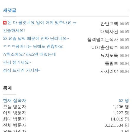
+
새댓글
돈 다 꼴앗네요 일야 어케 맞추나요 ㅠ
만만고액
08.05
건승하세요!
대박사컨
08.05
와 요즘 날씨 때문에 진짜 난리네요~
품격넘치는식사
08.05
ㅋㅋㅋ꽁머니는 당해도 괜찮아요
UDT출신백수
08.05
??취소에요? 라스엔 떠있는데
묘지도둑
08.04
건강 챙기세요~
돌림보
08.04
점심 드시러 가시져~
사시리야
08.04
통계
현재 접속자
62 명
오늘 방문자
1,206 명
어제 방문자
1,222 명
최대 방문자
14,019 명
전체 방문자
3,321,534 명
오늘 가입자
1 명