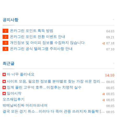
+
공지사항
온카그린 포인트 획득 방법
1
04.03
온카그린 포인트 전환 이벤트 안내
2
09.21
개인정보 및 아이피 정보를 수집하지 않습니다.
3
07.18
+2
온카그린 공식 텔레그램 주의사항 안내
4
07.10
+
최근글
아 너무 졸리네요
14:10
사이트 모음, 필요한 정보를 분야별로 찾는 가장 쉬운 정리 방법
08.05
징계 풀린 고우석 호투…이정후는 치명적 실수
08.05
일야시작
08.05
+1
오즈재입후기
08.05
+1
밖에날씨진짜 머리아프네여
08.05
결국 모든 경기 취소…이러다 다 죽어 관중 쓰러지자 화들짝 [자막뉴스]
08.05