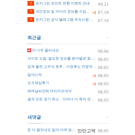
온카그린 포인트 전환 이벤트 안내
2
09.21
개인정보 및 아이피 정보를 수집하지 않습니다.
3
07.18
+2
온카그린 공식 텔레그램 주의사항 안내
4
07.10
최근글
+
아 너무 졸리네요
08.06
사이트 모음, 필요한 정보를 분야별로 찾는 가장 쉬운 정리 방법
08.05
징계 풀린 고우석 호투…이정후는 치명적 실수
08.05
일야시작
08.05
+1
오즈재입후기
08.05
+1
밖에날씨진짜 머리아프네여
08.05
결국 모든 경기 취소…이러다 다 죽어 관중 쓰러지자 화들짝 [자막뉴스]
08.05
새댓글
+
돈 다 꼴앗네요 일야 어케 맞추나요 ㅠ
만만고액
08.05