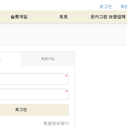
로그인
회
슬롯게임
토토
온카그린 보증업체
회원가입
인
로그인
회원정보찾기