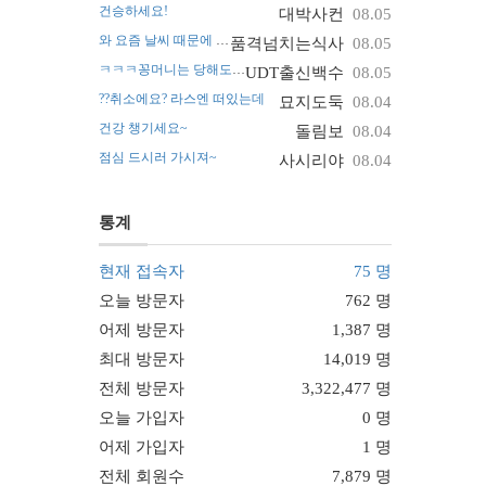
건승하세요!
대박사컨
08.05
와 요즘 날씨 때문에 진짜 난리네요~
품격넘치는식사
08.05
ㅋㅋㅋ꽁머니는 당해도 괜찮아요
UDT출신백수
08.05
??취소에요? 라스엔 떠있는데
묘지도둑
08.04
건강 챙기세요~
돌림보
08.04
점심 드시러 가시져~
사시리야
08.04
통계
현재 접속자
75 명
오늘 방문자
762 명
어제 방문자
1,387 명
최대 방문자
14,019 명
전체 방문자
3,322,477 명
오늘 가입자
0 명
어제 가입자
1 명
전체 회원수
7,879 명