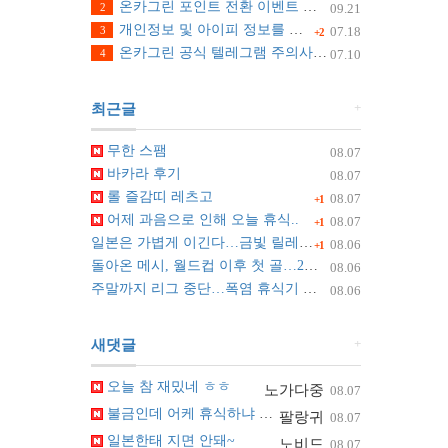
온카그린 포인트 전환 이벤트 안내
2
09.21
개인정보 및 아이피 정보를 수집하지 않습니다.
3
07.18
+2
온카그린 공식 텔레그램 주의사항 안내
4
07.10
+
최근글
무한 스팸
08.07
바카라 후기
08.07
롤 즐감띠 레츠고
08.07
+1
어제 과음으로 인해 오늘 휴식..
08.07
+1
일본은 가볍게 이긴다…금빛 릴레이 자신
08.06
+1
돌아온 메시, 월드컵 이후 첫 골…2골 1도움 원맨쇼
08.06
주말까지 리그 중단…폭염 휴식기 도입도 검토
08.06
+
새댓글
오늘 참 재밌네 ㅎㅎ
노가다중
08.07
불금인데 어케 휴식하냐 ㅋㅋ
팔랑귀
08.07
일본한태 지면 안돼~
노비드
08.07