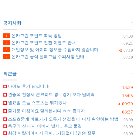
+
공지사항
온카그린 포인트 획득 방법
1
04.03
온카그린 포인트 전환 이벤트 안내
2
09.21
개인정보 및 아이피 정보를 수집하지 않습니다.
3
07.18
+2
온카그린 공식 텔레그램 주의사항 안내
4
07.10
+
최근글
다이노 후기 남깁니다
13:39
관중석 천장서 콘크리트 쾅…경기 보다 날벼락
13:05
월요일 오늘 스포츠는 뭐가있나..
09:29
+1
즐거운 아침이요 달려봅시다 ㅎㅎ 좀따자
08:37
스포츠중계 바로가기 오류가 생겼을 때 다시 확인하는 방법
08.09
축구의 신 메시 아버지 별세…추모 물결
08.09
최강 이탈리아마저 격파…거침없이 3연승 질주
08.09