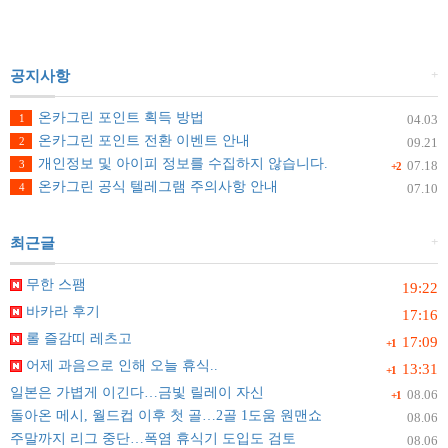
+
공지사항
온카그린 포인트 획득 방법
1
04.03
온카그린 포인트 전환 이벤트 안내
2
09.21
개인정보 및 아이피 정보를 수집하지 않습니다.
3
07.18
+2
온카그린 공식 텔레그램 주의사항 안내
4
07.10
+
최근글
무한 스팸
19:22
바카라 후기
17:16
롤 즐감띠 레츠고
17:09
+1
어제 과음으로 인해 오늘 휴식..
13:31
+1
일본은 가볍게 이긴다…금빛 릴레이 자신
08.06
+1
돌아온 메시, 월드컵 이후 첫 골…2골 1도움 원맨쇼
08.06
주말까지 리그 중단…폭염 휴식기 도입도 검토
08.06