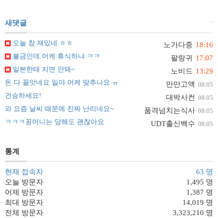
+
새댓글
오늘 참 재밌네 ㅎㅎ
노가다중
18:16
불금인데 어케 휴식하냐 ㅋㅋ
팔랑귀
17:07
일본한태 지면 안돼~
노비드
13:29
돈 다 꼴앗네요 일야 어케 맞추나요 ㅠ
만만고액
08.05
건승하세요!
대박사컨
08.05
와 요즘 날씨 때문에 진짜 난리네요~
품격넘치는식사
08.05
ㅋㅋㅋ꽁머니는 당해도 괜찮아요
UDT출신백수
08.05
통계
현재 접속자
63 명
오늘 방문자
1,495 명
어제 방문자
1,387 명
최대 방문자
14,019 명
전체 방문자
3,323,210 명