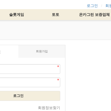
로그인
회
슬롯게임
토토
온카그린 보증업체
회원가입
인
로그인
회원정보찾기