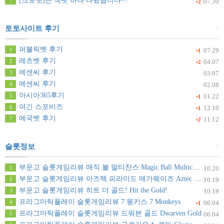
[크보벳]큰 잭팟 하나 나왔습니다~!
7
07.30
+2
+
토토사이트 후기
퍼블릭벳 후기
1
07.29
+1
레츠벳 후기
2
04.07
+2
에센씨 후기
3
03.07
에센씨 후기
4
02.08
아시아365후기
5
01.22
+1
여긴 스포비즈
6
12.10
+1
에국벳 후기
7
11.12
+2
+
슬롯정보
부운고 슬롯게임리뷰 매직 볼 멀티찬스 Magic Ball Multichance
1
10.20
부운고 슬롯게임리뷰 아즈텍 피라미드 메가웨이즈 Aztec Pyramid Megaways
2
10.19
부운고 슬롯게임리뷰 히트 더 골드! Hit the Gold!
3
10.19
프라그마틱플레이 슬롯게임리뷰 7 몽키스 7 Monkeys
4
06.04
+1
프라그마틱플레이 슬롯게임리뷰 드워븐 골드 Dwarven Gold
5
06.04