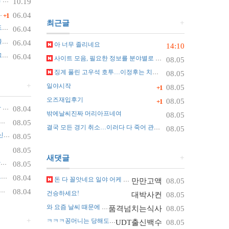
!
10.19
06.04
+1
최근글
+
d
06.04
e
06.04
아 너무 졸리네요
14:10
f
06.04
사이트 모음, 필요한 정보를 분야별로 찾는 가장 쉬운 정리 방법
08.05
징계 풀린 고우석 호투…이정후는 치명적 실수
08.05
+
일야시작
08.05
+1
오즈재입후기
08.05
+1
청
08.04
밖에날씨진짜 머리아프네여
08.05
08.05
결국 모든 경기 취소…이러다 다 죽어 관중 쓰러지자 화들짝 [자막뉴스]
08.05
송
08.05
08.05
새댓글
+
]
08.05
드
08.04
돈 다 꼴앗네요 일야 어케 맞추나요 ㅠ
만만고액
08.05
08.04
건승하세요!
대박사컨
08.05
와 요즘 날씨 때문에 진짜 난리네요~
품격넘치는식사
08.05
+
ㅋㅋㅋ꽁머니는 당해도 괜찮아요
UDT출신백수
08.05