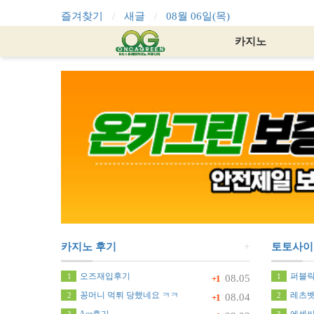
즐겨찾기
새글
08월 06일(목)
카지노
카지노 후기
+
토토사이
오즈재입후기
퍼블릭
1
1
08.05
+1
꽁머니 먹튀 당했네요 ㅋㅋ
레츠벳
2
2
08.04
+1