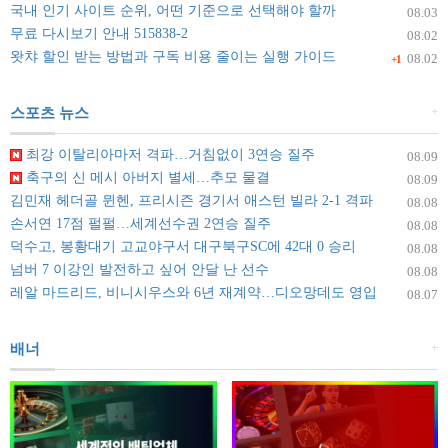
국내 인기 사이트 순위, 어떤 기준으로 선택해야 할까
08.03
무료 다시보기 안내 515838-2
08.02
왓챠 할인 받는 방법과 구독 비용 줄이는 실행 가이드
08.02
+1
+
스포츠 뉴스
최강 이탈리아마저 격파…거침없이 3연승 질주
08.09
축구의 신 메시 아버지 별세…추모 물결
08.09
김민재 헤더골 뮌헨, 프리시즌 경기서 애스턴 빌라 2-1 격파
08.08
손서연 17점 펄펄…세계선수권 2연승 질주
08.08
덕수고, 봉황대기 고교야구서 대구북구SC에 42대 0 승리
08.08
넘버 7 이강인 발전하고 싶어 안달 난 선수
08.08
레알 마드리드, 비니시우스와 6년 재계약…디오망데도 영입
08.07
+
배너