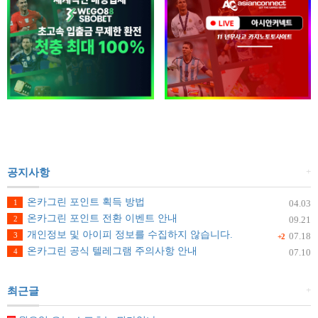
+
공지사항
온카그린 포인트 획득 방법
1
04.03
온카그린 포인트 전환 이벤트 안내
2
09.21
개인정보 및 아이피 정보를 수집하지 않습니다.
3
07.18
+2
온카그린 공식 텔레그램 주의사항 안내
4
07.10
+
최근글