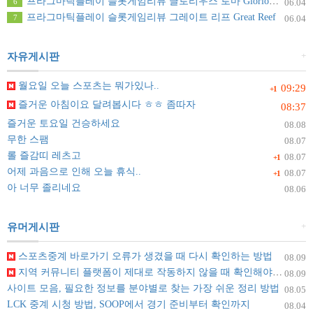
프라그마틱플레이 슬롯게임리뷰 글로리우스 로마 Glorious Rome
6
06.04
프라그마틱플레이 슬롯게임리뷰 그레이트 리프 Great Reef
7
06.04
+
자유게시판
월요일 오늘 스포츠는 뭐가있나..
09:29
+1
즐거운 아침이요 달려봅시다 ㅎㅎ 좀따자
08:37
즐거운 토요일 건승하세요
08.08
무한 스팸
08.07
롤 즐감띠 레츠고
08.07
+1
어제 과음으로 인해 오늘 휴식..
08.07
+1
아 너무 졸리네요
08.06
+
유머게시판
스포츠중계 바로가기 오류가 생겼을 때 다시 확인하는 방법
08.09
지역 커뮤니티 플랫폼이 제대로 작동하지 않을 때 확인해야 할 것들
08.09
사이트 모음, 필요한 정보를 분야별로 찾는 가장 쉬운 정리 방법
08.05
LCK 중계 시청 방법, SOOP에서 경기 준비부터 확인까지
08.04