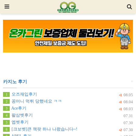
+
카지노 후기
오즈재입후기
1
08.05
+1
꽁머니 먹튀 당했네요 ㅋㅋ
2
08.04
+1
Ace후기
3
08.03
+1
팔삼벳후기
4
07.31
엡벳후기
5
07.30
[크보벳]큰 잭팟 하나 나왔습니다~!
6
07.30
+2