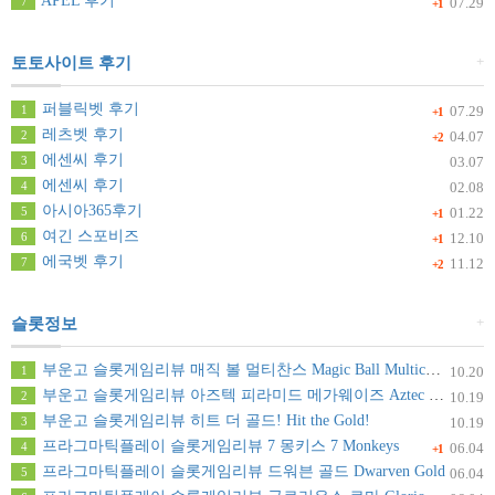
APEL 후기
7
07.29
+1
+
토토사이트 후기
퍼블릭벳 후기
1
07.29
+1
레츠벳 후기
2
04.07
+2
에센씨 후기
3
03.07
에센씨 후기
4
02.08
아시아365후기
5
01.22
+1
여긴 스포비즈
6
12.10
+1
에국벳 후기
7
11.12
+2
+
슬롯정보
부운고 슬롯게임리뷰 매직 볼 멀티찬스 Magic Ball Multichance
1
10.20
부운고 슬롯게임리뷰 아즈텍 피라미드 메가웨이즈 Aztec Pyramid Megaways
2
10.19
부운고 슬롯게임리뷰 히트 더 골드! Hit the Gold!
3
10.19
프라그마틱플레이 슬롯게임리뷰 7 몽키스 7 Monkeys
4
06.04
+1
프라그마틱플레이 슬롯게임리뷰 드워븐 골드 Dwarven Gold
5
06.04