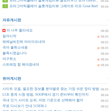
프라그마틱플레이 슬롯게임리뷰 글로리우스 로마 Glorious Rome
6
06.04
프라그마틱플레이 슬롯게임리뷰 그레이트 리프 Great Reef
7
06.04
+
자유게시판
아 너무 졸리네요
08.06
일야시작
08.05
+1
밖에날씨진짜 머리아프네여
08.05
국야 올취소네용
08.05
+1
불족시켰습니다
08.04
야구취소
08.04
+1
스트레칭 함 해야겠네여
08.04
+2
+
유머게시판
사이트 모음, 필요한 정보를 분야별로 찾는 가장 쉬운 정리 방법
08.05
LCK 중계 시청 방법, SOOP에서 경기 준비부터 확인까지
08.04
국내 인기 사이트 순위, 어떤 기준으로 선택해야 할까
08.03
무료 다시보기 안내 515838-2
08.02