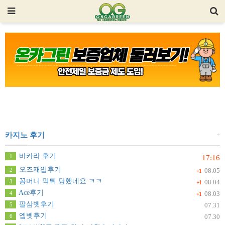
+
카지노 후기
바카라 후기
1
17:16
오즈재입후기
2
08.05
+1
꽁머니 먹튀 당했네요 ㅋㅋ
3
08.04
+1
Ace후기
4
08.03
+1
팔삼벳후기
5
07.31
엡벳후기
6
07.30