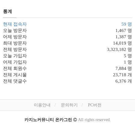
통계
현재 접속자
59 명
오늘 방문자
1,467 명
어제 방문자
1,387 명
최대 방문자
14,019 명
전체 방문자
3,323,182 명
오늘 가입자
5 명
어제 가입자
1 명
전체 회원수
7,884 명
전체 게시물
23,718 개
전체 댓글수
6,376 개
이용안내
문의하기
PC버전
카지노커뮤니티 온카그린
All rights reserved.