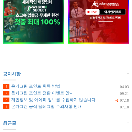
+
공지사항
온카그린 포인트 획득 방법
1
04.03
온카그린 포인트 전환 이벤트 안내
2
09.21
개인정보 및 아이피 정보를 수집하지 않습니다.
3
07.18
+2
온카그린 공식 텔레그램 주의사항 안내
4
07.10
+
최근글