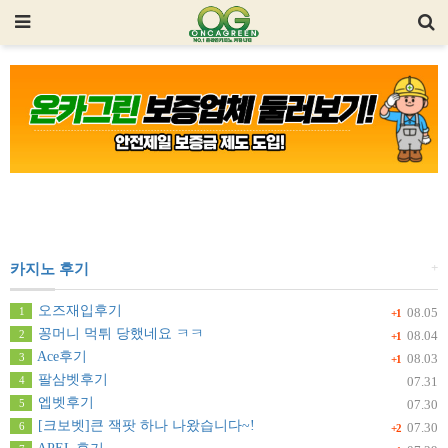
+
카지노 후기
오즈재입후기
1
08.05
+1
꽁머니 먹튀 당했네요 ㅋㅋ
2
08.04
+1
Ace후기
3
08.03
+1
팔삼벳후기
4
07.31
엡벳후기
5
07.30
[크보벳]큰 잭팟 하나 나왔습니다~!
6
07.30
+2