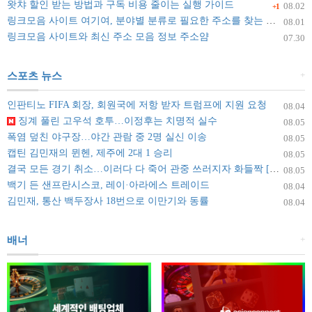
왓챠 할인 받는 방법과 구독 비용 줄이는 실행 가이드
08.02
+1
링크모음 사이트 여기여, 분야별 분류로 필요한 주소를 찾는 방법
08.01
링크모음 사이트와 최신 주소 모음 정보 주소얌
07.30
+
스포츠 뉴스
인판티노 FIFA 회장, 회원국에 저항 받자 트럼프에 지원 요청
08.04
징계 풀린 고우석 호투…이정후는 치명적 실수
08.05
폭염 덮친 야구장…야간 관람 중 2명 실신 이송
08.05
캡틴 김민재의 뮌헨, 제주에 2대 1 승리
08.05
결국 모든 경기 취소…이러다 다 죽어 관중 쓰러지자 화들짝 [자막뉴스]
08.05
백기 든 샌프란시스코, 레이·아라에스 트레이드
08.04
김민재, 통산 백두장사 18번으로 이만기와 동률
08.04
+
배너