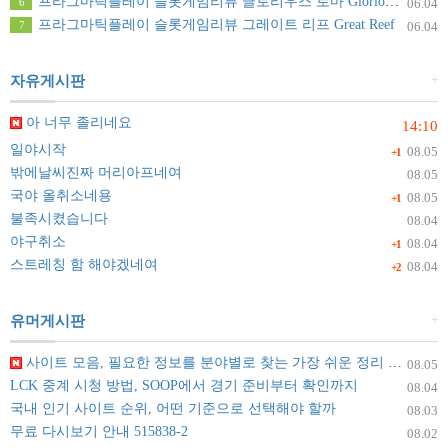
프라그마틱플레이 슬롯게임리뷰 글로리우스 로마 Glorious Rome
6
06.04
프라그마틱플레이 슬롯게임리뷰 그레이트 리프 Great Reef
7
06.04
+
자유게시판
아 너무 졸리네요
14:10
일야시작
08.05
+1
밖에날씨진짜 머리아프네여
08.05
국야 올취소네용
08.05
+1
불족시켰습니다
08.04
야구취소
08.04
+1
스트레칭 함 해야겠네여
08.04
+2
+
유머게시판
사이트 모음, 필요한 정보를 분야별로 찾는 가장 쉬운 정리 방법
08.05
LCK 중계 시청 방법, SOOP에서 경기 준비부터 확인까지
08.04
국내 인기 사이트 순위, 어떤 기준으로 선택해야 할까
08.03
무료 다시보기 안내 515838-2
08.02