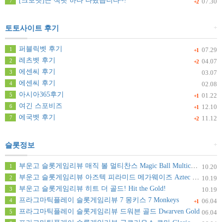
[크보벳]큰 잭팟 하나 나왔습니다~!
7
07.30
+2
+
토토사이트 후기
퍼블릭벳 후기
1
07.29
+1
레츠벳 후기
2
04.07
+2
에센씨 후기
3
03.07
에센씨 후기
4
02.08
아시아365후기
5
01.22
+1
여긴 스포비즈
6
12.10
+1
에국벳 후기
7
11.12
+2
+
슬롯정보
부운고 슬롯게임리뷰 매직 볼 멀티찬스 Magic Ball Multichance
1
10.20
부운고 슬롯게임리뷰 아즈텍 피라미드 메가웨이즈 Aztec Pyramid Megaways
2
10.19
부운고 슬롯게임리뷰 히트 더 골드! Hit the Gold!
3
10.19
프라그마틱플레이 슬롯게임리뷰 7 몽키스 7 Monkeys
4
06.04
+1
프라그마틱플레이 슬롯게임리뷰 드워븐 골드 Dwarven Gold
5
06.04