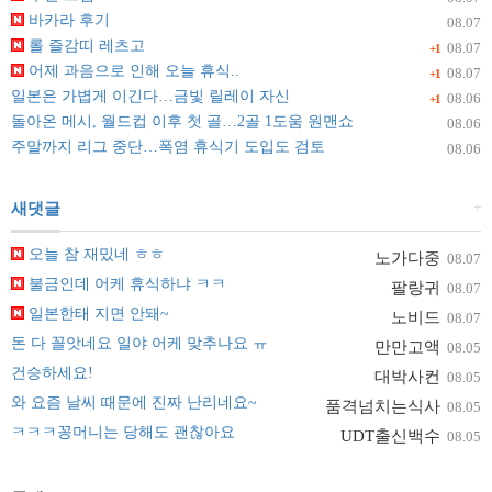
바카라 후기
08.07
롤 즐감띠 레츠고
08.07
+1
어제 과음으로 인해 오늘 휴식..
08.07
+1
일본은 가볍게 이긴다…금빛 릴레이 자신
08.06
+1
돌아온 메시, 월드컵 이후 첫 골…2골 1도움 원맨쇼
08.06
주말까지 리그 중단…폭염 휴식기 도입도 검토
08.06
+
새댓글
오늘 참 재밌네 ㅎㅎ
노가다중
08.07
불금인데 어케 휴식하냐 ㅋㅋ
팔랑귀
08.07
일본한태 지면 안돼~
노비드
08.07
돈 다 꼴앗네요 일야 어케 맞추나요 ㅠ
만만고액
08.05
건승하세요!
대박사컨
08.05
와 요즘 날씨 때문에 진짜 난리네요~
품격넘치는식사
08.05
ㅋㅋㅋ꽁머니는 당해도 괜찮아요
UDT출신백수
08.05