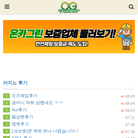
+
카지노 후기
오즈재입후기
1
08.05
+1
꽁머니 먹튀 당했네요 ㅋㅋ
2
08.04
+1
Ace후기
3
08.03
+1
팔삼벳후기
4
07.31
엡벳후기
5
07.30
[크보벳]큰 잭팟 하나 나왔습니다~!
6
07.30
+2