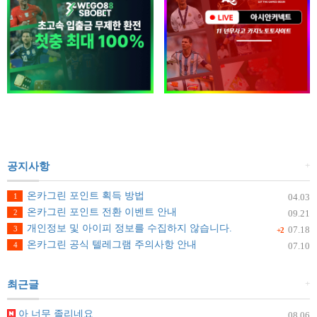
+
공지사항
온카그린 포인트 획득 방법
1
04.03
온카그린 포인트 전환 이벤트 안내
2
09.21
개인정보 및 아이피 정보를 수집하지 않습니다.
3
07.18
+2
온카그린 공식 텔레그램 주의사항 안내
4
07.10
+
최근글
아 너무 졸리네요
08.06