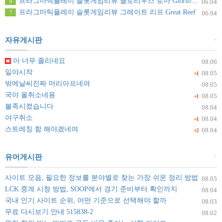
프라그마틱플레이 슬롯게임리뷰 글로리우스 로마 Glorious Rome
6
06.04
프라그마틱플레이 슬롯게임리뷰 그레이트 리프 Great Reef
7
06.04
+
자유게시판
아 너무 졸리네요
08.06
일야시작
08.05
+1
밖에날씨진짜 머리아프네여
08.05
국야 올취소네용
08.05
+1
불족시켰습니다
08.04
야구취소
08.04
+1
스트레칭 함 해야겠네여
08.04
+2
+
유머게시판
사이트 모음, 필요한 정보를 분야별로 찾는 가장 쉬운 정리 방법
08.05
LCK 중계 시청 방법, SOOP에서 경기 준비부터 확인까지
08.04
국내 인기 사이트 순위, 어떤 기준으로 선택해야 할까
08.03
무료 다시보기 안내 515838-2
08.02