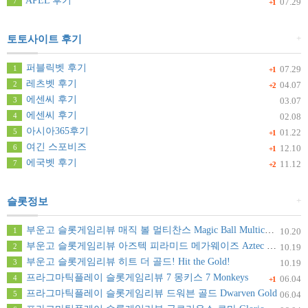
APEL 후기
7
07.29
+1
+
토토사이트 후기
퍼블릭벳 후기
1
07.29
+1
레츠벳 후기
2
04.07
+2
에센씨 후기
3
03.07
에센씨 후기
4
02.08
아시아365후기
5
01.22
+1
여긴 스포비즈
6
12.10
+1
에국벳 후기
7
11.12
+2
+
슬롯정보
부운고 슬롯게임리뷰 매직 볼 멀티찬스 Magic Ball Multichance
1
10.20
부운고 슬롯게임리뷰 아즈텍 피라미드 메가웨이즈 Aztec Pyramid Megaways
2
10.19
부운고 슬롯게임리뷰 히트 더 골드! Hit the Gold!
3
10.19
프라그마틱플레이 슬롯게임리뷰 7 몽키스 7 Monkeys
4
06.04
+1
프라그마틱플레이 슬롯게임리뷰 드워븐 골드 Dwarven Gold
5
06.04