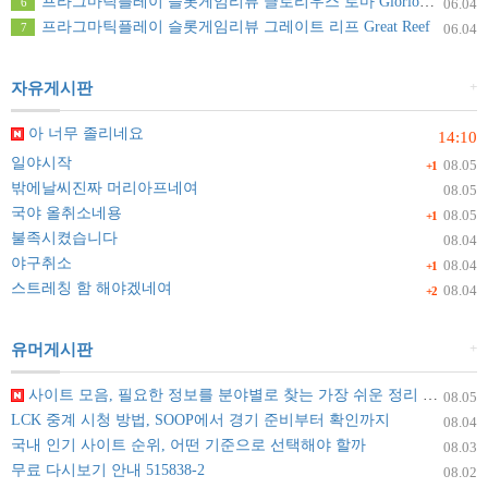
프라그마틱플레이 슬롯게임리뷰 글로리우스 로마 Glorious Rome
6
06.04
프라그마틱플레이 슬롯게임리뷰 그레이트 리프 Great Reef
7
06.04
+
자유게시판
아 너무 졸리네요
14:10
일야시작
08.05
+1
밖에날씨진짜 머리아프네여
08.05
국야 올취소네용
08.05
+1
불족시켰습니다
08.04
야구취소
08.04
+1
스트레칭 함 해야겠네여
08.04
+2
+
유머게시판
사이트 모음, 필요한 정보를 분야별로 찾는 가장 쉬운 정리 방법
08.05
LCK 중계 시청 방법, SOOP에서 경기 준비부터 확인까지
08.04
국내 인기 사이트 순위, 어떤 기준으로 선택해야 할까
08.03
무료 다시보기 안내 515838-2
08.02