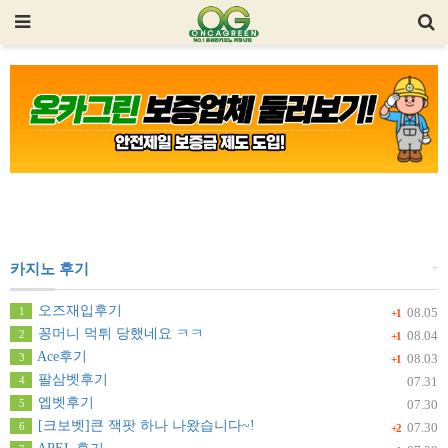
+
카지노 후기
오즈재입후기
1
08.05
+1
꽁머니 먹튀 당했네요 ㅋㅋ
2
08.04
+1
Ace후기
3
08.03
+1
팔삼벳후기
4
07.31
엡벳후기
5
07.30
[크보벳]큰 잭팟 하나 나왔습니다~!
6
07.30
+2