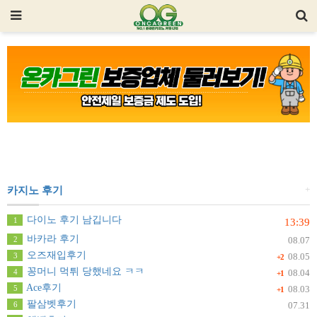
+
카지노 후기
다이노 후기 남깁니다
1
13:39
바카라 후기
2
08.07
오즈재입후기
3
08.05
+2
꽁머니 먹튀 당했네요 ㅋㅋ
4
08.04
+1
Ace후기
5
08.03
+1
팔삼벳후기
6
07.31