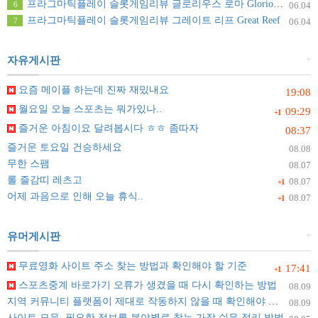
프라그마틱플레이 슬롯게임리뷰 글로리우스 로마 Glorious Rome
6
06.04
프라그마틱플레이 슬롯게임리뷰 그레이트 리프 Great Reef
7
06.04
+
자유게시판
요즘 메이플 하는데 진짜 재밌내요
19:08
월요일 오늘 스포츠는 뭐가있나..
09:29
+1
즐거운 아침이요 달려봅시다 ㅎㅎ 좀따자
08:37
즐거운 토요일 건승하세요
08.08
무한 스팸
08.07
롤 즐감띠 레츠고
08.07
+1
어제 과음으로 인해 오늘 휴식..
08.07
+1
+
유머게시판
무료영화 사이트 주소 찾는 방법과 확인해야 할 기준
17:41
+1
스포츠중계 바로가기 오류가 생겼을 때 다시 확인하는 방법
08.09
지역 커뮤니티 플랫폼이 제대로 작동하지 않을 때 확인해야 할 것들
08.09
사이트 모음, 필요한 정보를 분야별로 찾는 가장 쉬운 정리 방법