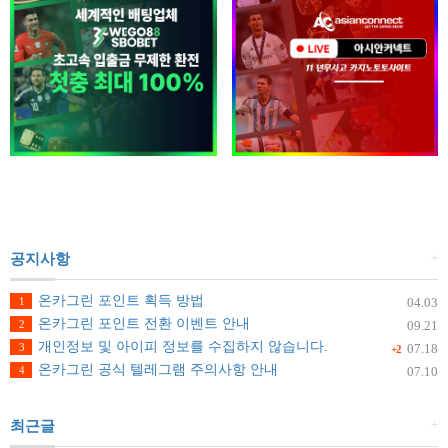
+
공지사항
온카그린 포인트 획득 방법
1
04.03
온카그린 포인트 전환 이벤트 안내
2
09.21
개인정보 및 아이피 정보를 수집하지 않습니다.
3
07.18
+2
온카그린 공식 텔레그램 주의사항 안내
4
07.10
+
최근글