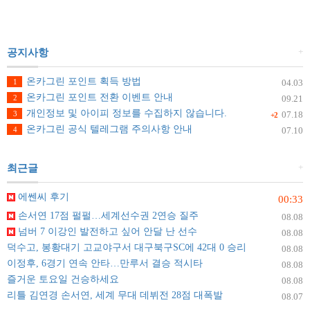
+
공지사항
온카그린 포인트 획득 방법
1
04.03
온카그린 포인트 전환 이벤트 안내
2
09.21
개인정보 및 아이피 정보를 수집하지 않습니다.
3
07.18
+2
온카그린 공식 텔레그램 주의사항 안내
4
07.10
+
최근글
에쎈씨 후기
00:33
손서연 17점 펄펄…세계선수권 2연승 질주
08.08
넘버 7 이강인 발전하고 싶어 안달 난 선수
08.08
덕수고, 봉황대기 고교야구서 대구북구SC에 42대 0 승리
08.08
이정후, 6경기 연속 안타…만루서 결승 적시타
08.08
즐거운 토요일 건승하세요
08.08
리틀 김연경 손서연, 세계 무대 데뷔전 28점 대폭발
08.07