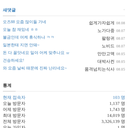
+
새댓글
오즈88 요즘 많이들 가네
쉽게가자쉽게
08.08
오늘 참 재밌네 ㅎㅎ
노가다중
08.07
불금인데 어케 휴식하냐 ㅋㅋ
팔랑귀
08.07
일본한태 지면 안돼~
노비드
08.07
돈 다 꼴앗네요 일야 어케 맞추나요 ㅠ
만만고액
08.05
건승하세요!
대박사컨
08.05
와 요즘 날씨 때문에 진짜 난리네요~
품격넘치는식사
08.05
통계
현재 접속자
103 명
오늘 방문자
1,137 명
어제 방문자
1,743 명
최대 방문자
14,019 명
전체 방문자
3,326,139 명
오늘 가입자
1 명