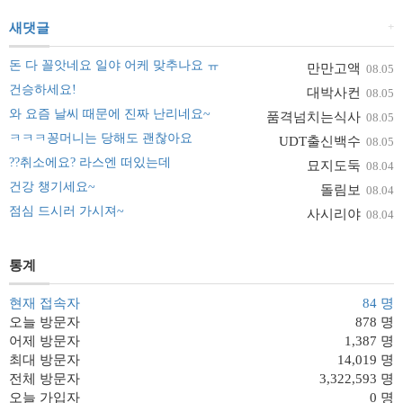
+
새댓글
돈 다 꼴앗네요 일야 어케 맞추나요 ㅠ
만만고액
08.05
건승하세요!
대박사컨
08.05
와 요즘 날씨 때문에 진짜 난리네요~
품격넘치는식사
08.05
ㅋㅋㅋ꽁머니는 당해도 괜찮아요
UDT출신백수
08.05
??취소에요? 라스엔 떠있는데
묘지도둑
08.04
건강 챙기세요~
돌림보
08.04
점심 드시러 가시져~
사시리야
08.04
통계
현재 접속자
84 명
오늘 방문자
878 명
어제 방문자
1,387 명
최대 방문자
14,019 명
전체 방문자
3,322,593 명
오늘 가입자
0 명