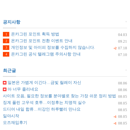
+
공지사항
온카그린 포인트 획득 방법
1
04.03
온카그린 포인트 전환 이벤트 안내
2
09.21
개인정보 및 아이피 정보를 수집하지 않습니다.
3
07.18
+2
온카그린 공식 텔레그램 주의사항 안내
4
07.10
+
최근글
일본은 가볍게 이긴다…금빛 릴레이 자신
08.06
아 너무 졸리네요
08.06
사이트 모음, 필요한 정보를 분야별로 찾는 가장 쉬운 정리 방법
08.05
징계 풀린 고우석 호투…이정후는 치명적 실수
08.05
드디어 내일 합류…이강인 하루빨리 만나요
08.05
일야시작
08.05
+1
오즈재입후기
08.05
+1