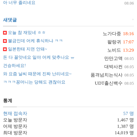
아 너무 졸리네요
08.06
+
새댓글
오늘 참 재밌네 ㅎㅎ
노가다중
18:16
불금인데 어케 휴식하냐 ㅋㅋ
팔랑귀
17:07
일본한태 지면 안돼~
노비드
13:29
돈 다 꼴앗네요 일야 어케 맞추나요 ㅠ
만만고액
08.05
건승하세요!
대박사컨
08.05
와 요즘 날씨 때문에 진짜 난리네요~
품격넘치는식사
08.05
ㅋㅋㅋ꽁머니는 당해도 괜찮아요
UDT출신백수
08.05
통계
현재 접속자
57 명
오늘 방문자
1,467 명
어제 방문자
1,387 명
최대 방문자
14,019 명