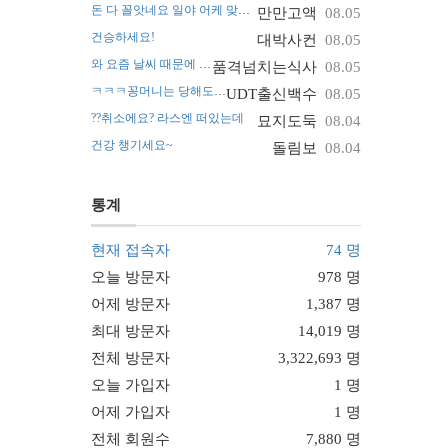
돈 다 꼴앗네요 일야 어케 맞추나요 ㅠ
만만고액
08.05
건승하세요!
대박사컨
08.05
와 요즘 날씨 때문에 진짜 난리네요~
품격넘치는식사
08.05
ㅋㅋㅋ꽁머니는 당해도 괜찮아요
UDT출신백수
08.05
??취소에요? 라스엔 떠있는데
묘지도둑
08.04
건강 챙기세요~
돌림보
08.04
통계
현재 접속자
74 명
오늘 방문자
978 명
어제 방문자
1,387 명
최대 방문자
14,019 명
전체 방문자
3,322,693 명
오늘 가입자
1 명
어제 가입자
1 명
전체 회원수
7,880 명