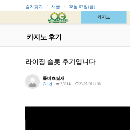
즐겨찾기
새글
08월 07일(금)
카지노
카지노 후기
라이징 슬롯 후기입니다
돌버츠씹새
1건
2,381회
23-07-26 14:38