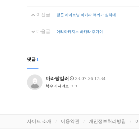
이전글
팔콘 라이트닝 바카라 억까가 심하네
다음글
아리아카지노 바카라 후기여
댓글
1
마라탕킬러
23-07-26 17:34
복수 가셔야죠 ㅋㅋ
사이트 소개
이용약관
개인정보처리방침