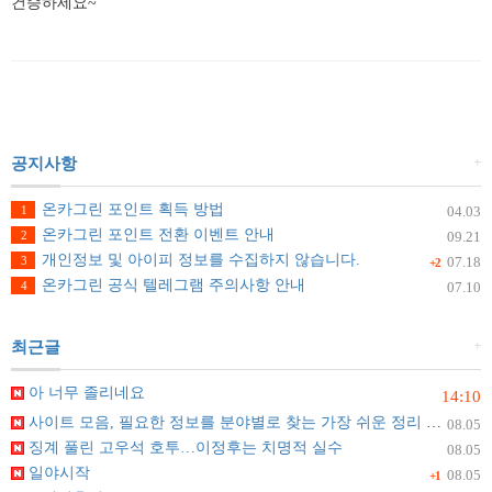
건승하세요~
+
공지사항
온카그린 포인트 획득 방법
1
04.03
온카그린 포인트 전환 이벤트 안내
2
09.21
개인정보 및 아이피 정보를 수집하지 않습니다.
3
07.18
+2
온카그린 공식 텔레그램 주의사항 안내
4
07.10
+
최근글
아 너무 졸리네요
14:10
사이트 모음, 필요한 정보를 분야별로 찾는 가장 쉬운 정리 방법
08.05
징계 풀린 고우석 호투…이정후는 치명적 실수
08.05
일야시작
08.05
+1