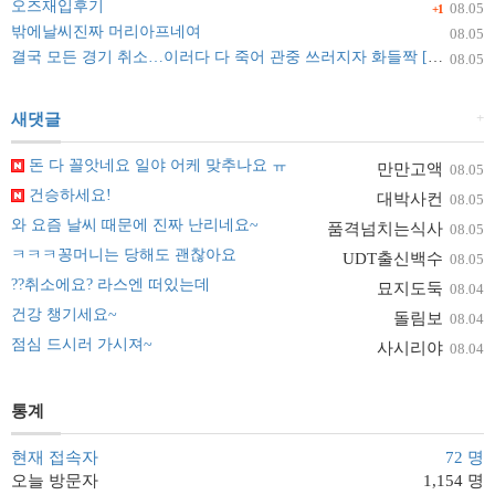
오즈재입후기
08.05
+1
밖에날씨진짜 머리아프네여
08.05
결국 모든 경기 취소…이러다 다 죽어 관중 쓰러지자 화들짝 [자막뉴스]
08.05
+
새댓글
돈 다 꼴앗네요 일야 어케 맞추나요 ㅠ
만만고액
08.05
건승하세요!
대박사컨
08.05
와 요즘 날씨 때문에 진짜 난리네요~
품격넘치는식사
08.05
ㅋㅋㅋ꽁머니는 당해도 괜찮아요
UDT출신백수
08.05
??취소에요? 라스엔 떠있는데
묘지도둑
08.04
건강 챙기세요~
돌림보
08.04
점심 드시러 가시져~
사시리야
08.04
통계
현재 접속자
72 명
오늘 방문자
1,154 명