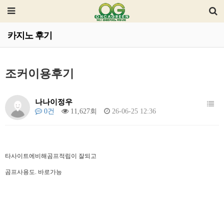
카지노 후기
조커이용후기
나나이정우
0건
11,627회
26-06-25 12:36
타사이트에비해곰프적립이 잘되고
곰프사용도. 바로가능