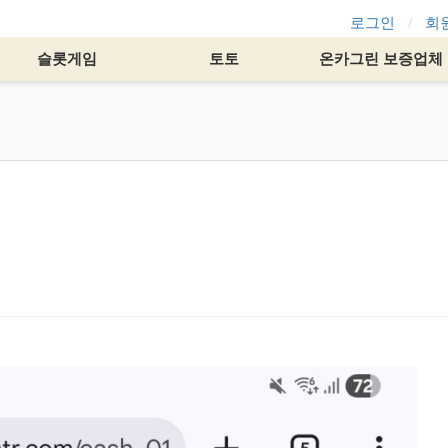
로그인
회
슬롯게임
토토
온카그린 보증업체