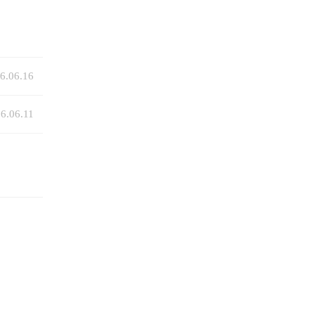
6.06.16
6.06.11