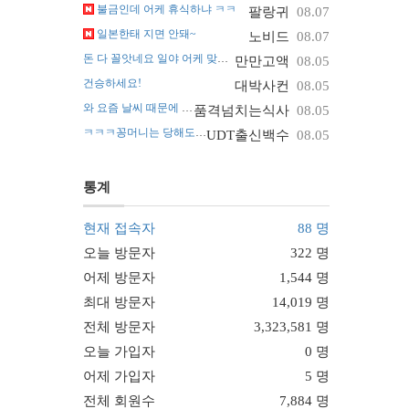
불금인데 어케 휴식하냐 ㅋㅋ
팔랑귀
08.07
일본한태 지면 안돼~
노비드
08.07
돈 다 꼴앗네요 일야 어케 맞추나요 ㅠ
만만고액
08.05
건승하세요!
대박사컨
08.05
와 요즘 날씨 때문에 진짜 난리네요~
품격넘치는식사
08.05
ㅋㅋㅋ꽁머니는 당해도 괜찮아요
UDT출신백수
08.05
통계
현재 접속자
88 명
오늘 방문자
322 명
어제 방문자
1,544 명
최대 방문자
14,019 명
전체 방문자
3,323,581 명
오늘 가입자
0 명
어제 가입자
5 명
전체 회원수
7,884 명