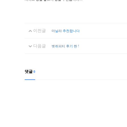
이전글
마닐라 추천합니다
다음글
벳쥐피티 후기 짠 !
댓글
0