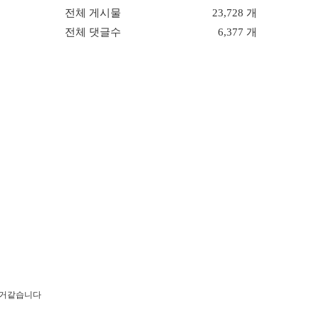
전체 게시물
23,728 개
전체 댓글수
6,377 개
인거같습니다