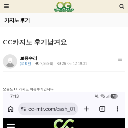
카지노 후기
CC카지노 후기남겨요
보증수리
0건
7,989회
26-06-12 19:31
오늘도 CC카지노 이용후기입니다