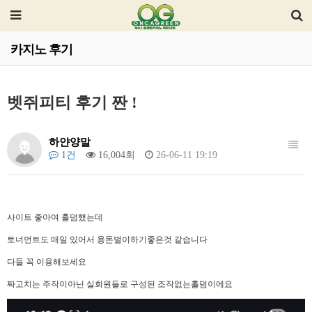
카지노 후기
벳쥐피티 후기 짠 !
하얀양말
1건
16,004회
26-06-11 19:19
사이트 좋아여 홀덤했는데
토너먼트도 매일 있어서 용돈벌이하기좋은것 같습니다
다들 꼭 이용해보세요
짜고치는 주작이아닌 실회원들로 구성된 조작없는홀덤이에요