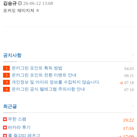
김승규
26-06-12 13:08
포커도 재미지져 ㅎ
+
공지사항
온카그린 포인트 획득 방법
1
04.03
온카그린 포인트 전환 이벤트 안내
2
09.21
개인정보 및 아이피 정보를 수집하지 않습니다.
3
07.18
+2
온카그린 공식 텔레그램 주의사항 안내
4
07.10
+
최근글
무한 스팸
19:22
바카라 후기
17:16
롤 즐감띠 레츠고
17:09