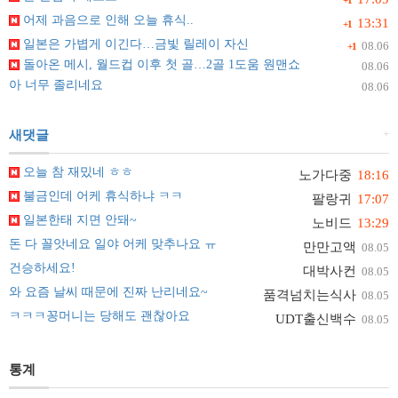
+1
어제 과음으로 인해 오늘 휴식..
13:31
+1
일본은 가볍게 이긴다…금빛 릴레이 자신
08.06
+1
돌아온 메시, 월드컵 이후 첫 골…2골 1도움 원맨쇼
08.06
아 너무 졸리네요
08.06
+
새댓글
오늘 참 재밌네 ㅎㅎ
노가다중
18:16
불금인데 어케 휴식하냐 ㅋㅋ
팔랑귀
17:07
일본한태 지면 안돼~
노비드
13:29
돈 다 꼴앗네요 일야 어케 맞추나요 ㅠ
만만고액
08.05
건승하세요!
대박사컨
08.05
와 요즘 날씨 때문에 진짜 난리네요~
품격넘치는식사
08.05
ㅋㅋㅋ꽁머니는 당해도 괜찮아요
UDT출신백수
08.05
통계