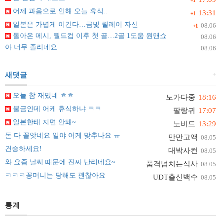
+1
어제 과음으로 인해 오늘 휴식..
13:31
+1
일본은 가볍게 이긴다…금빛 릴레이 자신
08.06
+1
돌아온 메시, 월드컵 이후 첫 골…2골 1도움 원맨쇼
08.06
아 너무 졸리네요
08.06
+
새댓글
오늘 참 재밌네 ㅎㅎ
노가다중
18:16
불금인데 어케 휴식하냐 ㅋㅋ
팔랑귀
17:07
일본한태 지면 안돼~
노비드
13:29
돈 다 꼴앗네요 일야 어케 맞추나요 ㅠ
만만고액
08.05
건승하세요!
대박사컨
08.05
와 요즘 날씨 때문에 진짜 난리네요~
품격넘치는식사
08.05
ㅋㅋㅋ꽁머니는 당해도 괜찮아요
UDT출신백수
08.05
통계