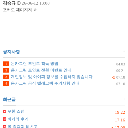
김승규
26-06-12 13:08
포커도 재미지져 ㅎ
+
공지사항
온카그린 포인트 획득 방법
1
04.03
온카그린 포인트 전환 이벤트 안내
2
09.21
개인정보 및 아이피 정보를 수집하지 않습니다.
3
07.18
+2
온카그린 공식 텔레그램 주의사항 안내
4
07.10
+
최근글
무한 스팸
19:22
바카라 후기
17:16
롤 즐감띠 레츠고
17:09