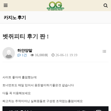
카지노 후기
벳쥐피티 후기 짠 !
하얀양말
1건
16,000회
26-06-11 19:19
사이트 좋아여 홀덤했는데
토너먼트도 매일 있어서 용돈벌이하기좋은것 같습니다
다들 꼭 이용해보세요
짜고치는 주작이아닌 실회원들로 구성된 조작없는홀덤이에요