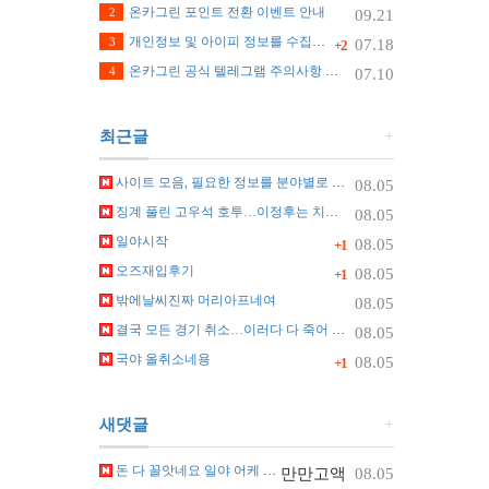
온카그린 포인트 전환 이벤트 안내
2
09.21
개인정보 및 아이피 정보를 수집하지 않습니다.
3
07.18
+2
온카그린 공식 텔레그램 주의사항 안내
4
07.10
최근글
+
사이트 모음, 필요한 정보를 분야별로 찾는 가장 쉬운 정리 방법
08.05
징계 풀린 고우석 호투…이정후는 치명적 실수
08.05
일야시작
08.05
+1
오즈재입후기
08.05
+1
밖에날씨진짜 머리아프네여
08.05
결국 모든 경기 취소…이러다 다 죽어 관중 쓰러지자 화들짝 [자막뉴스]
08.05
국야 올취소네용
08.05
+1
새댓글
+
돈 다 꼴앗네요 일야 어케 맞추나요 ㅠ
만만고액
08.05