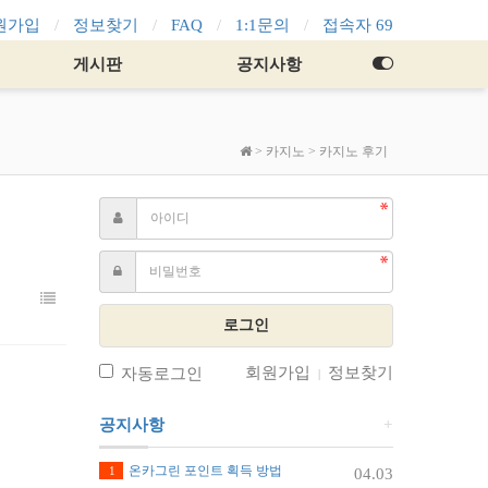
원가입
정보찾기
FAQ
1:1문의
접속자 69
게시판
공지사항
>
카지노
>
카지노 후기
로그인
회원가입
정보찾기
자동로그인
|
공지사항
+
온카그린 포인트 획득 방법
1
04.03