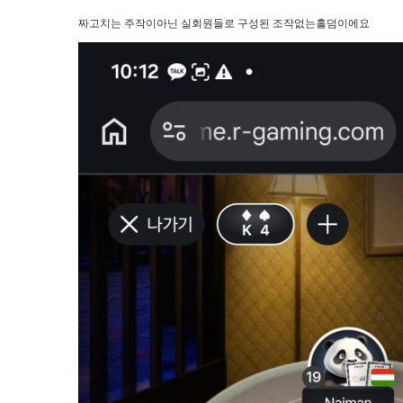
짜고치는 주작이아닌 실회원들로 구성된 조작없는홀덤이에요