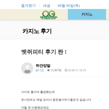
즐겨찾기
새글
08월 06일(목)
카지노
카지노 후기
벳쥐피티 후기 짠 !
하얀양말
1건
15,907회
26-06-11 19:19
사이트 좋아여 홀덤했는데
토너먼트도 매일 있어서 용돈벌이하기좋은것 같습니다
다들 꼭 이용해보세요