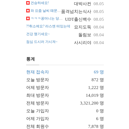
건승하세요!
대박사컨
08.05
와 요즘 날씨 때문에 진짜 난리네요~
품격넘치는식사
08.05
ㅋㅋㅋ꽁머니는 당해도 괜찮아요
UDT출신백수
08.05
??취소에요? 라스엔 떠있는데
묘지도둑
08.04
건강 챙기세요~
돌림보
08.04
점심 드시러 가시져~
사시리야
08.04
통계
현재 접속자
69 명
오늘 방문자
872 명
어제 방문자
1,222 명
최대 방문자
14,019 명
전체 방문자
3,321,200 명
오늘 가입자
0 명
어제 가입자
6 명
전체 회원수
7,878 명