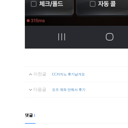
이전글
CC카지노 후기남겨요
다음글
오즈 계좌 안줘서 후기
댓글
1