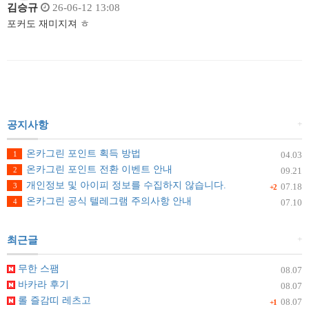
김승규
26-06-12 13:08
포커도 재미지져 ㅎ
+
공지사항
온카그린 포인트 획득 방법
1
04.03
온카그린 포인트 전환 이벤트 안내
2
09.21
개인정보 및 아이피 정보를 수집하지 않습니다.
3
07.18
+2
온카그린 공식 텔레그램 주의사항 안내
4
07.10
+
최근글
무한 스팸
08.07
바카라 후기
08.07
롤 즐감띠 레츠고
08.07
+1