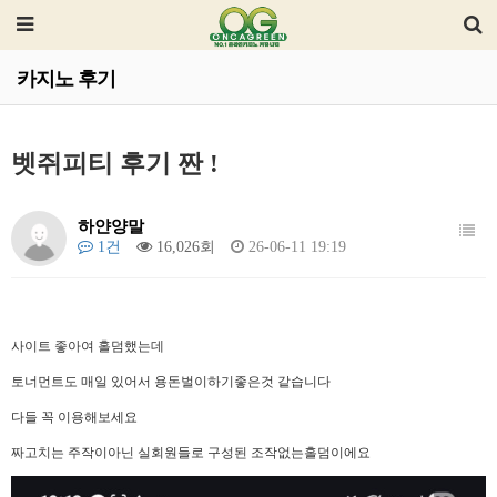
카지노 후기
벳쥐피티 후기 짠 !
하얀양말
1건
16,026회
26-06-11 19:19
사이트 좋아여 홀덤했는데
토너먼트도 매일 있어서 용돈벌이하기좋은것 같습니다
다들 꼭 이용해보세요
짜고치는 주작이아닌 실회원들로 구성된 조작없는홀덤이에요