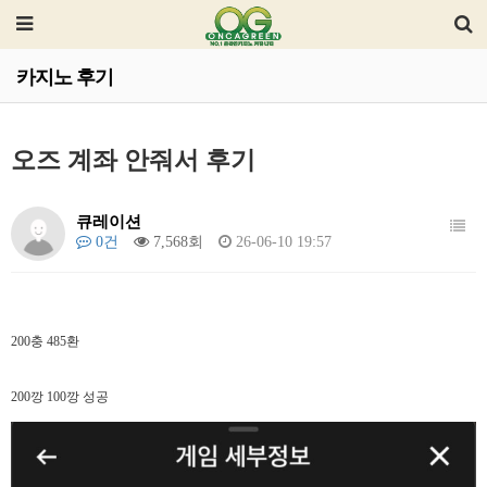
카지노 후기
오즈 계좌 안줘서 후기
큐레이션
0건
7,568회
26-06-10 19:57
200충 485환
200깡 100깡 성공