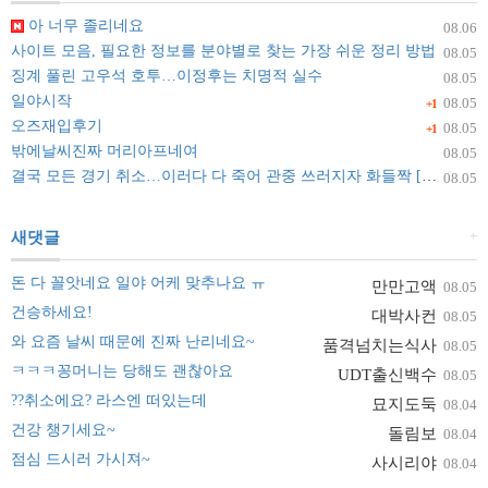
아 너무 졸리네요
08.06
사이트 모음, 필요한 정보를 분야별로 찾는 가장 쉬운 정리 방법
08.05
징계 풀린 고우석 호투…이정후는 치명적 실수
08.05
일야시작
08.05
+1
오즈재입후기
08.05
+1
밖에날씨진짜 머리아프네여
08.05
결국 모든 경기 취소…이러다 다 죽어 관중 쓰러지자 화들짝 [자막뉴스]
08.05
+
새댓글
돈 다 꼴앗네요 일야 어케 맞추나요 ㅠ
만만고액
08.05
건승하세요!
대박사컨
08.05
와 요즘 날씨 때문에 진짜 난리네요~
품격넘치는식사
08.05
ㅋㅋㅋ꽁머니는 당해도 괜찮아요
UDT출신백수
08.05
??취소에요? 라스엔 떠있는데
묘지도둑
08.04
건강 챙기세요~
돌림보
08.04
점심 드시러 가시져~
사시리야
08.04