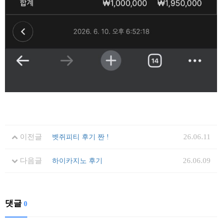
이전글
26.06.11
벳쥐피티 후기 짠 !
다음글
26.06.09
하이카지노 후기
댓글
0