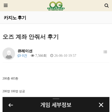
카지노 후기
오즈 계좌 안줘서 후기
큐레이션
0건
7,566회
26-06-10 19:57
200충 485환
200깡 100깡 성공