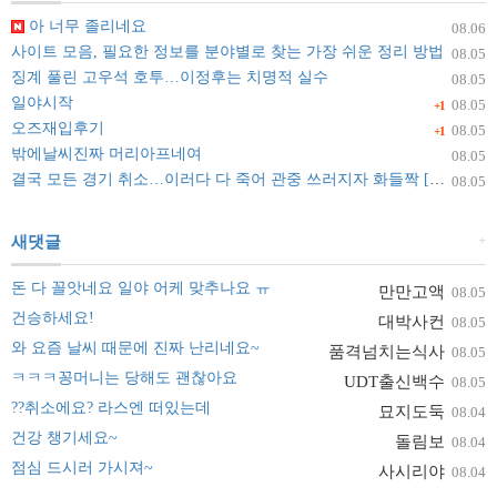
아 너무 졸리네요
08.06
사이트 모음, 필요한 정보를 분야별로 찾는 가장 쉬운 정리 방법
08.05
징계 풀린 고우석 호투…이정후는 치명적 실수
08.05
일야시작
08.05
+1
오즈재입후기
08.05
+1
밖에날씨진짜 머리아프네여
08.05
결국 모든 경기 취소…이러다 다 죽어 관중 쓰러지자 화들짝 [자막뉴스]
08.05
+
새댓글
돈 다 꼴앗네요 일야 어케 맞추나요 ㅠ
만만고액
08.05
건승하세요!
대박사컨
08.05
와 요즘 날씨 때문에 진짜 난리네요~
품격넘치는식사
08.05
ㅋㅋㅋ꽁머니는 당해도 괜찮아요
UDT출신백수
08.05
??취소에요? 라스엔 떠있는데
묘지도둑
08.04
건강 챙기세요~
돌림보
08.04
점심 드시러 가시져~
사시리야
08.04