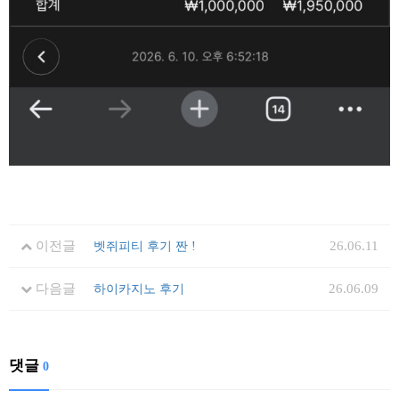
이전글
26.06.11
벳쥐피티 후기 짠 !
다음글
26.06.09
하이카지노 후기
댓글
0