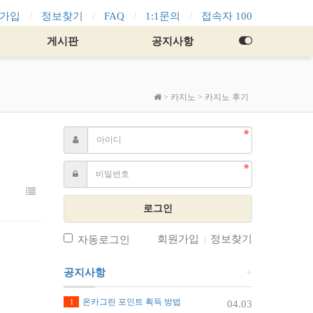
가입
정보찾기
FAQ
1:1문의
접속자 100
게시판
공지사항
>
카지노
>
카지노 후기
로그인
회원가입
정보찾기
자동로그인
|
공지사항
+
온카그린 포인트 획득 방법
1
04.03