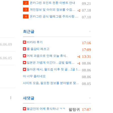
온카그린 포인트 전환 이벤트 안내
2
09.21
개인정보 및 아이피 정보를 수집하지 않습니다.
3
07.18
+2
온카그린 공식 텔레그램 주의사항 안내
4
07.10
최근글
+
바카라 후기
17:16
6.06.09
롤 즐감띠 레츠고
17:09
어제 과음으로 인해 오늘 휴식..
13:31
+1
6.06.05
일본은 가볍게 이긴다…금빛 릴레이 자신
08.06
+1
돌아온 메시, 월드컵 이후 첫 골…2골 1도움 원맨쇼
08.06
아 너무 졸리네요
08.06
사이트 모음, 필요한 정보를 분야별로 찾는 가장 쉬운 정리 방법
08.05
새댓글
+
불금인데 어케 휴식하냐 ㅋㅋ
팔랑귀
17:07