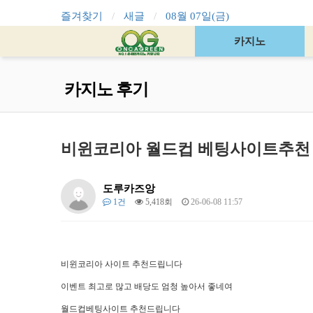
즐겨찾기
새글
08월 07일(금)
카지노
카지노 후기
비윈코리아 월드컵 베팅사이트추천
도루카즈앙
1건
5,418회
26-06-08 11:57
비윈코리아 사이트 추천드립니다
이벤트 최고로 많고 배당도 엄청 높아서 좋네여
월드컵베팅사이트 추천드립니다