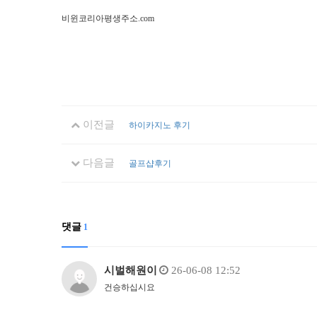
비윈코리아평생주소.com
이전글
하이카지노 후기
다음글
골프샵후기
댓글
1
시벌해원이
26-06-08 12:52
건승하십시요