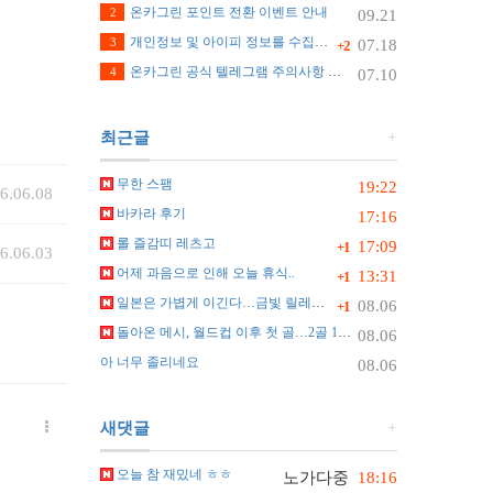
온카그린 포인트 전환 이벤트 안내
2
09.21
개인정보 및 아이피 정보를 수집하지 않습니다.
3
07.18
+2
온카그린 공식 텔레그램 주의사항 안내
4
07.10
최근글
+
무한 스팸
19:22
6.06.08
바카라 후기
17:16
롤 즐감띠 레츠고
17:09
+1
6.06.03
어제 과음으로 인해 오늘 휴식..
13:31
+1
일본은 가볍게 이긴다…금빛 릴레이 자신
08.06
+1
돌아온 메시, 월드컵 이후 첫 골…2골 1도움 원맨쇼
08.06
아 너무 졸리네요
08.06
새댓글
+
오늘 참 재밌네 ㅎㅎ
노가다중
18:16