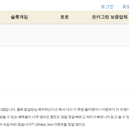
로그인
회
슬롯게임
토토
온카그린 보증업체
사람입니다. 올해 범실장님 복귀하신다고 해서 다시 가 족방 들어왔더니 이벤트가 더 커졌
받을 수 있눈 혜택들이 너무 많아요 환전도 정말 정말 빠르고 처리가 빠르니까 믿고 쓸 수 
 바라 겠습니다!!!! @helper_bum 이벤트들 정말 많아요