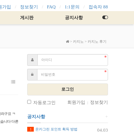
원가입
정보찾기
FAQ
1:1문의
접속자 88
게시판
공지사항
>
카지노
>
카지노 후기
로그인
회원가입
정보찾기
자동로그인
|
더라구요 ㅋ
공지사항
+
있습니다 다른
온카그린 포인트 획득 방법
1
04.03