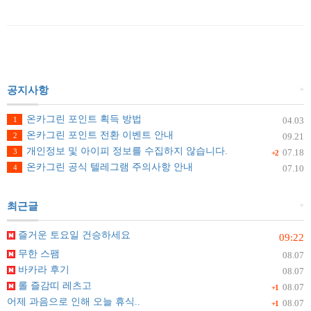
+
공지사항
온카그린 포인트 획득 방법
1
04.03
온카그린 포인트 전환 이벤트 안내
2
09.21
개인정보 및 아이피 정보를 수집하지 않습니다.
3
07.18
+2
온카그린 공식 텔레그램 주의사항 안내
4
07.10
+
최근글
즐거운 토요일 건승하세요
09:22
무한 스팸
08.07
바카라 후기
08.07
롤 즐감띠 레츠고
08.07
+1
어제 과음으로 인해 오늘 휴식..
08.07
+1