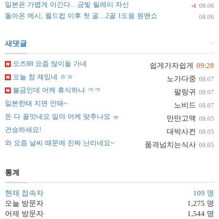
일본은 가볍게 이긴다…금빛 릴레이 자신
08.06
+1
돌아온 메시, 월드컵 이후 첫 골…2골 1도움 원맨쇼
08.06
+
새댓글
오즈88 요즘 많이들 가네
쉽게가자쉽게
09:28
오늘 참 재밌네 ㅎㅎ
노가다중
08.07
불금인데 어케 휴식하냐 ㅋㅋ
팔랑귀
08.07
일본한태 지면 안돼~
노비드
08.07
돈 다 꼴앗네요 일야 어케 맞추나요 ㅠ
만만고액
08.05
건승하세요!
대박사컨
08.05
와 요즘 날씨 때문에 진짜 난리네요~
품격넘치는식사
08.05
통계
현재 접속자
109 명
오늘 방문자
1,275 명
어제 방문자
1,544 명