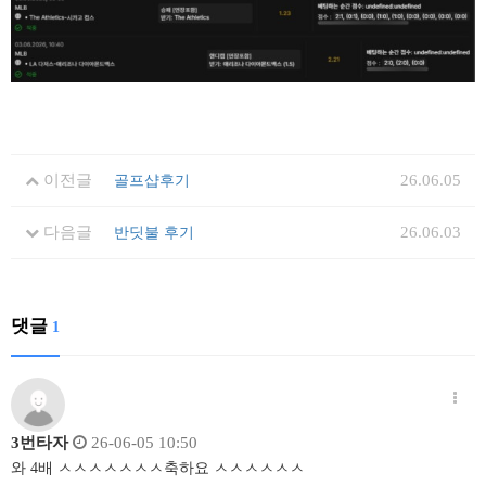
이전글
26.06.05
골프샵후기
다음글
26.06.03
반딧불 후기
댓글
1
3번타자
26-06-05 10:50
와 4배 ㅅㅅㅅㅅㅅㅅㅅ축하요 ㅅㅅㅅㅅㅅㅅ