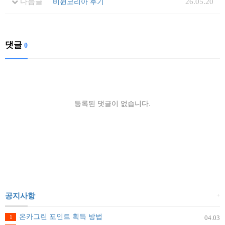
다음글
26.05.20
비윈코리아 후기
댓글
0
등록된 댓글이 없습니다.
+
공지사항
온카그린 포인트 획득 방법
1
04.03